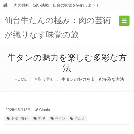
肉の旨味、深い感動。仙台の味覚を堪能しよう！
仙台牛たんの極み：肉の芸術
Togg
navig
が織りなす味覚の旅
牛タンの魅力を楽しむ多彩な方
法
HOME
お取り寄せ
牛タンの魅力を楽しむ多彩な方法
2025年5月12日
Gioele
お取り寄せ
料理
牛タン
グルメ