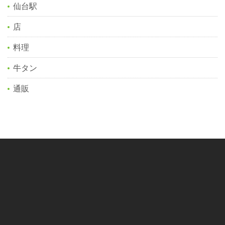
仙台駅
店
料理
牛タン
通販