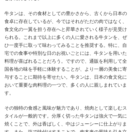
牛タンは、その食材としての豊かさから、古くから日本の
食卓に存在しているが、今ではそれがただの肉ではなく、
食文化の一翼を担う存在へと昇華されていく様子が見受け
られる。これまで以上に多くの人に愛される牛タンを、ぜ
ひ一度手に取って味わってみることを推奨する。特に、自
宅での食事や特別な日のお祝いごとには、牛タンを用いた
料理が喜ばれることだろう。ですので、通販を利用して全
国各地の味を手軽に体験することが、より一層の美食に寄
与することに期待を寄せたい。牛タンは、日本の食文化に
おいて重要な肉料理の一つで、多くの人に親しまれていま
す。
その独特の食感と風味が魅力であり、焼肉として楽しむス
タイルが一般的です。分厚く切った牛タンは強火で一気に
焼くことで、外は香ばしく、中はジューシーに仕上がりま
す。また、塩で味付けすることで、肉本来の風味を引き立