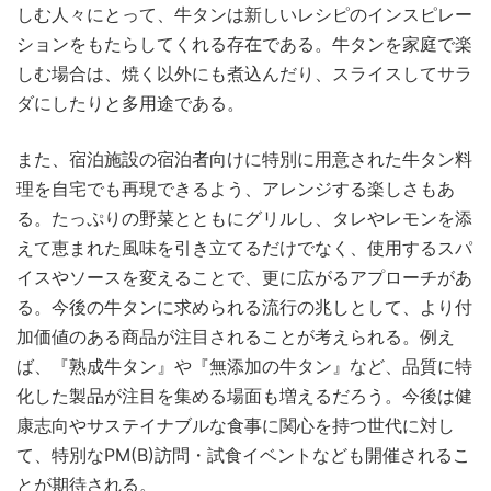
しむ人々にとって、牛タンは新しいレシピのインスピレー
ションをもたらしてくれる存在である。牛タンを家庭で楽
しむ場合は、焼く以外にも煮込んだり、スライスしてサラ
ダにしたりと多用途である。
また、宿泊施設の宿泊者向けに特別に用意された牛タン料
理を自宅でも再現できるよう、アレンジする楽しさもあ
る。たっぷりの野菜とともにグリルし、タレやレモンを添
えて恵まれた風味を引き立てるだけでなく、使用するスパ
イスやソースを変えることで、更に広がるアプローチがあ
る。今後の牛タンに求められる流行の兆しとして、より付
加価値のある商品が注目されることが考えられる。例え
ば、『熟成牛タン』や『無添加の牛タン』など、品質に特
化した製品が注目を集める場面も増えるだろう。今後は健
康志向やサステイナブルな食事に関心を持つ世代に対し
て、特別なPM(B)訪問・試食イベントなども開催されるこ
とが期待される。