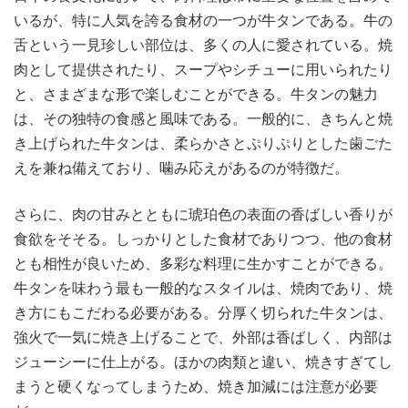
いるが、特に人気を誇る食材の一つが牛タンである。
牛の
舌という一見珍しい部位は、多くの人に愛されている。焼
肉として提供されたり、スープやシチューに用いられたり
と、さまざまな形で楽しむことができる。牛タンの魅力
は、その独特の食感と風味である。一般的に、きちんと焼
き上げられた牛タンは、柔らかさとぷりぷりとした歯ごた
えを兼ね備えており、噛み応えがあるのが特徴だ。
さらに、肉の甘みとともに琥珀色の表面の香ばしい香りが
食欲をそそる。しっかりとした食材でありつつ、他の食材
とも相性が良いため、多彩な料理に生かすことができる。
牛タンを味わう最も一般的なスタイルは、焼肉であり、焼
き方にもこだわる必要がある。分厚く切られた牛タンは、
強火で一気に焼き上げることで、外部は香ばしく、内部は
ジューシーに仕上がる。ほかの肉類と違い、焼きすぎてし
まうと硬くなってしまうため、焼き加減には注意が必要