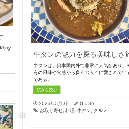
方
特別な
牛タンの魅力を探る美味しさ
牛タンは、日本国内外で非常に人気があり、
有の風味や食感から多くの人々に愛されてい
である。
続きを読む
2025年5月3日
Gioele
お取り寄せ
,
料理
,
牛タン
,
グルメ