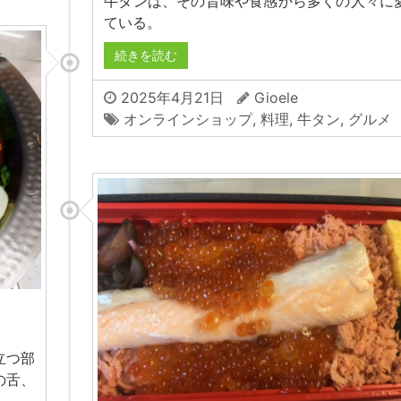
牛タンは、その旨味や食感から多くの人々に
ている。
続きを読む
2025年4月21日
Gioele
オンラインショップ
,
料理
,
牛タン
,
グルメ
立つ部
の舌、