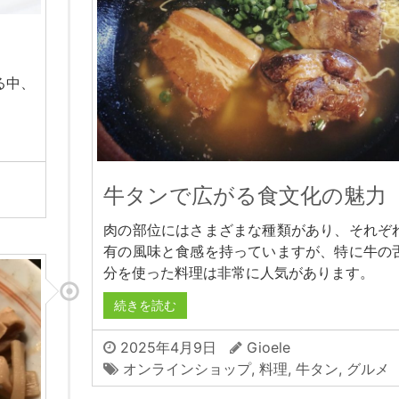
る中、
。
牛タンで広がる食文化の魅力
肉の部位にはさまざまな種類があり、それぞ
有の風味と食感を持っていますが、特に牛の
分を使った料理は非常に人気があります。
続きを読む
2025年4月9日
Gioele
オンラインショップ
,
料理
,
牛タン
,
グルメ