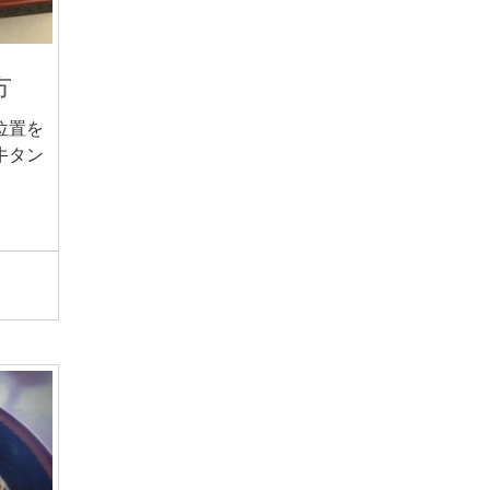
方
位置を
牛タン