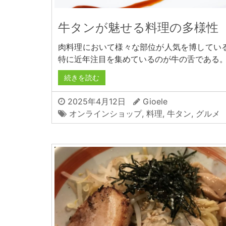
牛タンが魅せる料理の多様性
肉料理において様々な部位が人気を博してい
特に近年注目を集めているのが牛の舌である
続きを読む
2025年4月12日
Gioele
オンラインショップ
,
料理
,
牛タン
,
グルメ