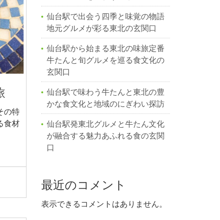
仙台駅で出会う四季と味覚の物語
地元グルメが彩る東北の玄関口
仙台駅から始まる東北の味旅定番
牛たんと旬グルメを巡る食文化の
玄関口
旅
仙台駅で味わう牛たんと東北の豊
かな食文化と地域のにぎわい探訪
その特
る食材
仙台駅発東北グルメと牛たん文化
が融合する魅力あふれる食の玄関
口
最近のコメント
表示できるコメントはありません。