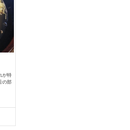
れが特
舌の部